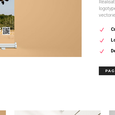
Réalisa
logotype
vectorie
C
N
L
N
D
N
PAG