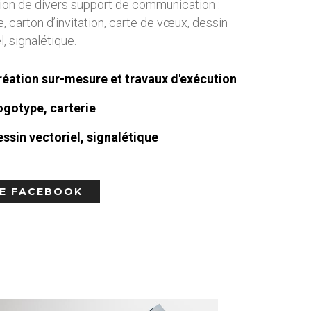
tion de divers support de communication :
, carton d’invitation, carte de vœux, dessin
l, signalétique.
réation sur-mesure et travaux d'exécution
ogotype, carterie
essin vectoriel, signalétique
E FACEBOOK