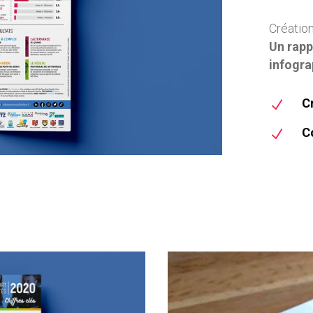
Création
Un rapp
infograp
C
N
C
N